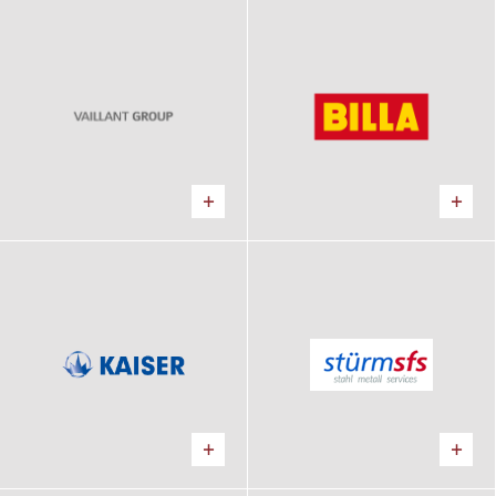
VAILLANT
BILLA
Výrobný areál
Logistické centrum
KAISER
STURM
Výrobný areál
Výrobný areál