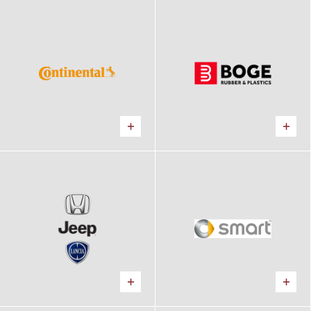
Continental
Boge Elastmetall
Logistické centrum
Výrobný areál
HONDA, JEEP, LANCIA
SMART
Kancelárie, Predajňa
Predajňa