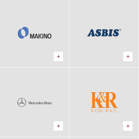
MAKINO
ASBIS
Kancelárie, Výrobný areál
Kancelárie, Predajňa
MERCEDES - BENZ,
KON-RAD
MOTOR - CAR
Logistické centrum
Kancelárie, Predajňa