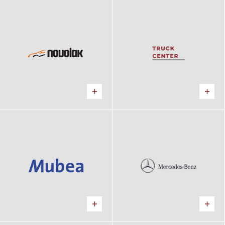
Novolak
Truck Center
Výrobný areál
Predajňa
Mubea
Mercedes-Benz, Truck
Výrobný areál
Center
Showroom