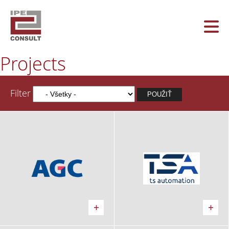
Projects
Filter
AGC
TS Automation
Kancelárie, Predajňa, Výrobný
Kancelárie, Výrobný areál
areál