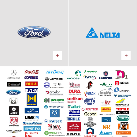
FORD SUMMIT
DELTA Energy Systems
MOTORS
Výrobný areál
Kancelárie, Predajňa