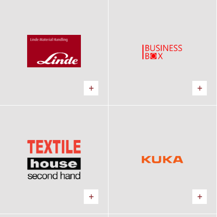
Linde
Business Box
Výrobný areál
Logistické centrum
Textile house
KUKA
Logistické centrum, Výrobný
Kancelárie
areál