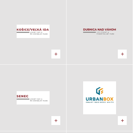
Logistický a priemyselný
Logistický a priemyselný
park Košice – Veľká Ida
Park Dubnica nad
Logistické centrum, Výrobný
Váhom
areál
Logistické centrum, Výrobný
areál
Logistický a priemyselný
URBANBOX
Park Senec
Logistické centrum
Logistické centrum