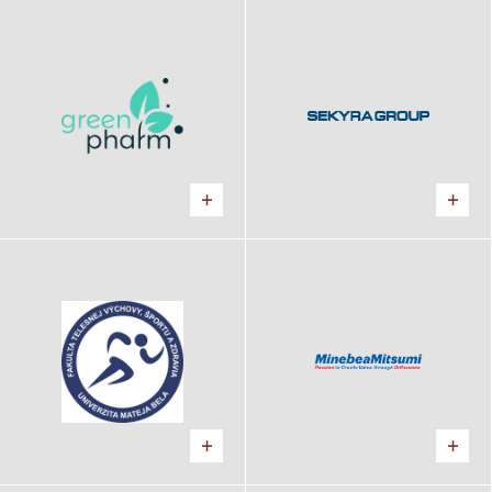
GreenPharm
Ubytovacie zariadenie
Kancelárie, Výrobný areál
Saratovská
Kancelárie
Gymnastická hala UMB
MinebeaMitsumi R&D
Kancelárie
Kancelárie