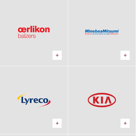
Oerlikon Balzers
MinebeaMitsumi
Výrobný areál
Výrobný areál
Lyreco
Kia motors
Logistické centrum
Predajňa, Showroom